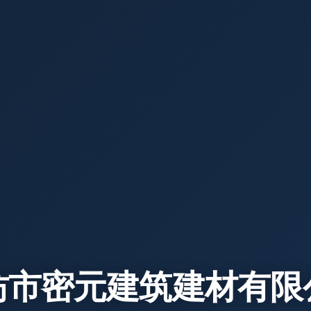
坊市密元建筑建材有限
預(yù)制構(gòu)件