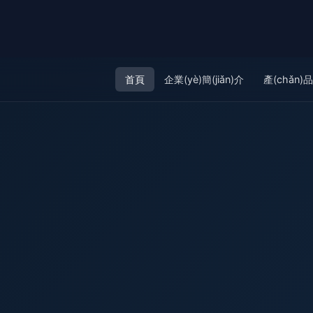
首頁
企業(yè)簡(jiǎn)介
產(chǎn)