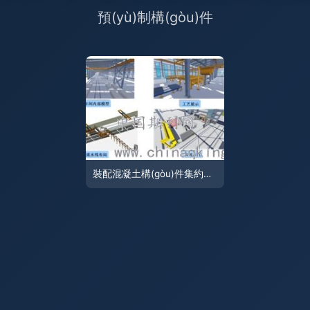
裝配混凝土構(gòu)件集約高效生產(chǎn)工藝研究——以預(yù)制構(gòu)件為例